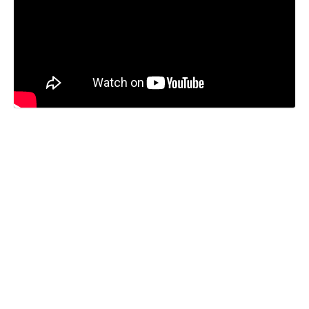
Imerco A/S
Smedeholm 16, 2730 Herlev
CVR-nr. 26 57 25 17