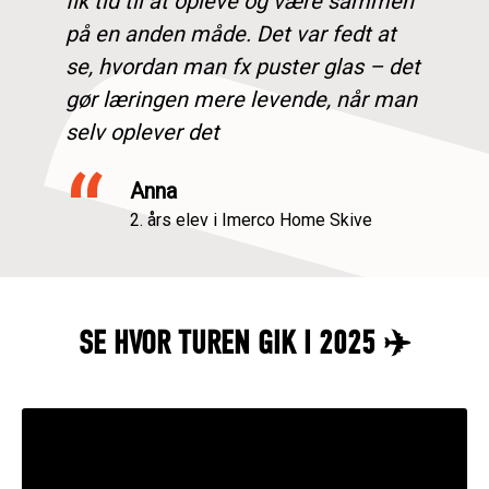
fik tid til at opleve og være sammen
på en anden måde. Det var fedt at
se, hvordan man fx puster glas – det
gør læringen mere levende, når man
selv oplever det
“
Anna
2. års elev i Imerco Home Skive
SE HVOR TUREN GIK I 2025 ✈️